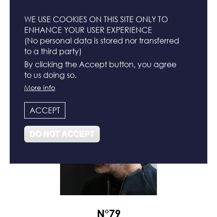
WE USE COOKIES ON THIS SITE ONLY TO
ENHANCE YOUR USER EXPERIENCE
(No personal data is stored nor transferred
to a third party)
N°80
By clicking the Accept button, you agree
to us doing so.
More info
ACCEPT
DO NOT ACCEPT
N°79