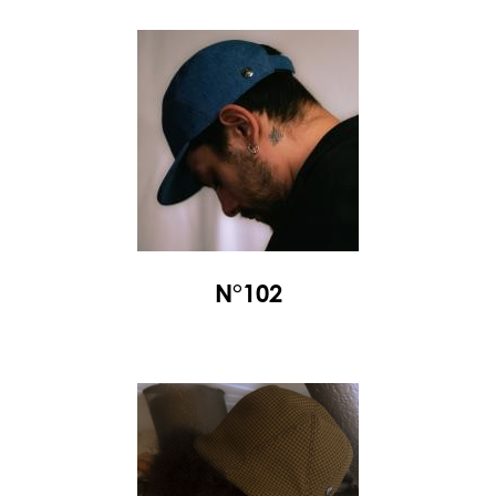
N°102